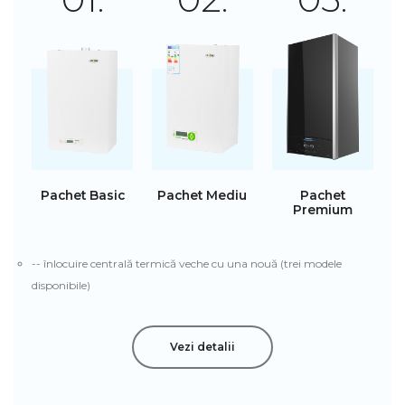
Pachet Basic
Pachet Mediu
Pachet
Premium
-- înlocuire centrală termică veche cu una nouă (trei modele
disponibile)
Vezi detalii