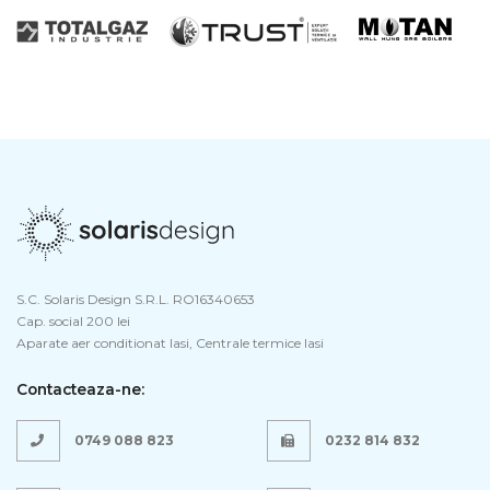
S.C. Solaris Design S.R.L. RO16340653
Cap. social 200 lei
Aparate aer conditionat Iasi, Centrale termice Iasi
Contacteaza-ne:
0749 088 823
0232 814 832