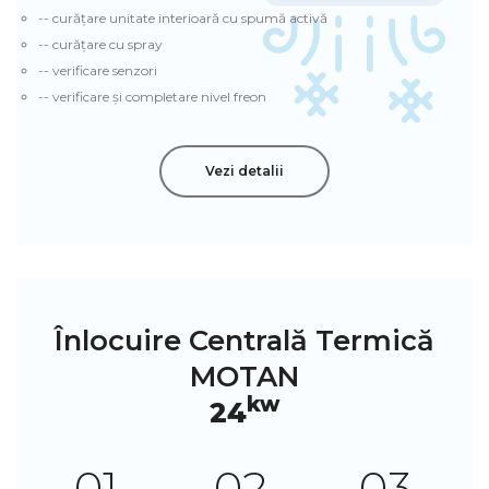
-- curățare unitate interioară cu spumă activă
-- curățare cu spray
-- verificare senzori
-- verificare și completare nivel freon
Vezi detalii
Înlocuire Centrală Termică
MOTAN
Kw
24
01.
02.
03.