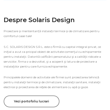
Despre Solaris Design
Proiectare și mententanță instalații termice și de climatizare pentru
comfortul casei tale!
S.C. SOLARIS DESIGN S.R.L. este o firmă cu capital integral privat, ce
iniţial a avut ca pricipal obiect de activitate comerţul cu echipamente
pentru instalaţii. Datorită calificării personalului şi a calităţii ridicate a
serviciilor, firma s-a dezvoltat, şi a acoperit şi latura de proiectare a
instalaţiilor pentru care furniza echipamente.
Principalele domenii de activitate ale firmei sunt proiectarea tehnică
pentru instalaţii termice şi de climatizare, instalaţii sanitare, instalaţii
electrice şi proiectarea de reţele de alimentare cu apă şi gaze.
Vezi portofoliu lucrari